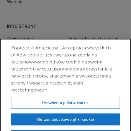
Warunki
INNE STRONY
Aramco Fuels
Aramco Trading Company
Poprzez kliknięcie na „Akceptacja wszystkich
Aramco Ventures
King Abdulaziz Center for
World Culture — Ithra
plików cookie” jest wyrażona zgoda na
przechowywanie plików cookie na swoim
urządzeniu w celu usprawnienia korzystania z
nawigacji strony, analizowania wykorzystania
strony i wsparcia naszych działań
marketingowych.
Ustawienia plików cookie
Odrzuć dodatkowe pliki cookie